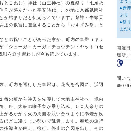
よう
おとこぬし）神社（山王神社）の夏祭り「七尾祇
●赤
信仰が盛んだった平安時代、この地に京都祇園社
ぶり
とが始まりだと伝えられています。祭神・牛頭天
●祭
浜辺の仮宮に遷座することから「おすずみ祭」と
まだ
などの祝いごとがあった家が、町内の奉燈（キリ
が「シューガ・カーガ・チョウチン・ヤットコセ
開催日
祝唄を返す習わしが今も続いています。
場所／
問い合
方、町内を巡行した奉燈は、花火を合図に、浜辺
☎0767
１番の町から神輿を先導して大地主神社へ。境内
笛、鉦、太鼓の囃子衆が乗り込み、５０人余りの
上がるかがり火の周囲を競い合うように奉燈が疾
るほどに凄まじい勢いで乱舞します。奉燈の運行
の指導者が疾走、徐行、停止の合図を出し、その