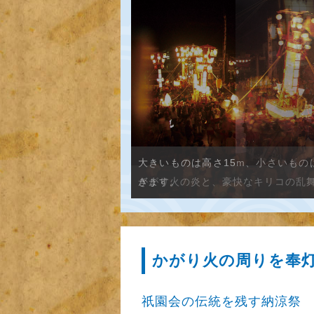
かがり火の炎と、豪快なキリコの乱
かがり火の周りを
奉
祇園会の伝統を残す納涼祭