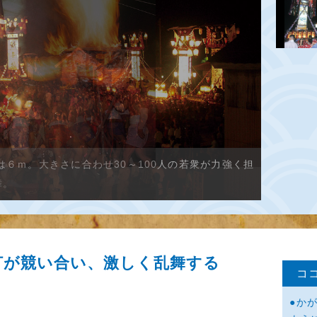
舞。
灯が競い合い、激しく乱舞する
コ
●か