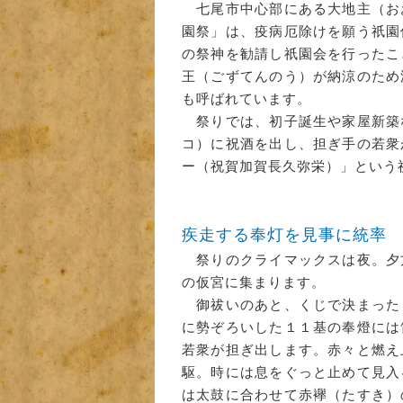
七尾市中心部にある大地主（お
園祭」は、疫病厄除けを願う祇園
の祭神を勧請し祇園会を行ったこ
王（ごずてんのう）が納涼のため
も呼ばれています。
祭りでは、初子誕生や家屋新築
コ）に祝酒を出し、担ぎ手の若衆
ー（祝賀加賀長久弥栄）」という
疾走する奉灯を見事に統率
祭りのクライマックスは夜。夕
の仮宮に集まります。
御祓いのあと、くじで決まった
に勢ぞろいした１１基の奉燈には
若衆が担ぎ出します。赤々と燃え
駆。時には息をぐっと止めて見入
は太鼓に合わせて赤襷（たすき）