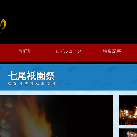
市町別
モデルコース
特集記事
七尾祇園祭
ななおぎおんまつり