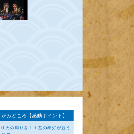
コがみどころ【感動ポイント】
がり火の周りを１１基の奉灯が競う