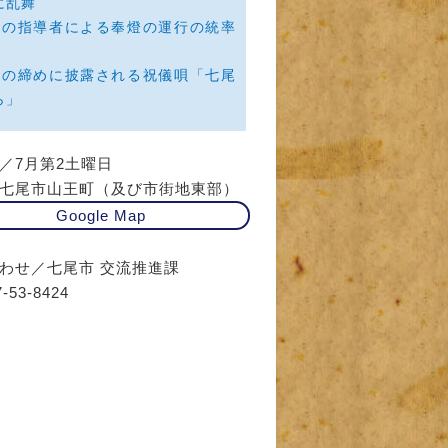
に乱舞
襷の指導者による奉燈の運行の統率
りの締めに披露される祝儀唄「七尾
ら」
／7月第2土曜日
七尾市山王町（及び市街地東部）
Google Map
わせ／七尾市 交流推進課
-53-8424